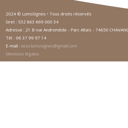
2024 © LumoSignes • Tous droits réservés
Siret : 532 863 669 000 34
Adresse : 21 B rue Andromède - Parc Altaïs - 74650 CHAVA
Tél. : 06 37 99 97 14
E-mail :
asso.lumosignes@gmail.com
Mentions légales