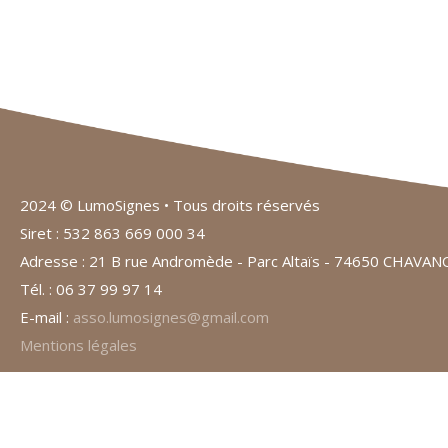
2024 © LumoSignes • Tous droits réservés
Siret : 532 863 669 000 34
Adresse : 21 B rue Andromède - Parc Altaïs - 74650 CHAVA
Tél. : 06 37 99 97 14
E-mail :
asso.lumosignes@gmail.com
Mentions légales