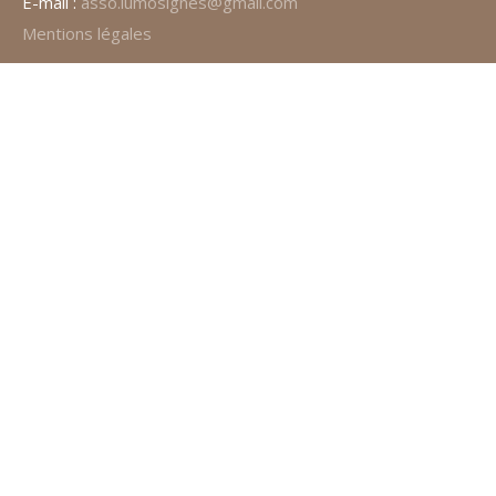
E-mail :
asso.lumosignes@gmail.com
Mentions légales