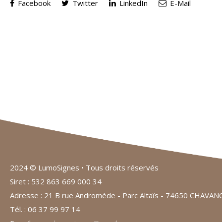
Facebook
Twitter
LinkedIn
E-Mail
2024 © LumoSignes • Tous droits réservés
Siret : 532 863 669 000 34
Adresse : 21 B rue Andromède - Parc Altaïs - 74650 CHAVA
Tél. : 06 37 99 97 14