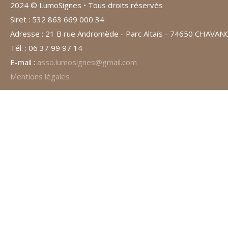
2024 © LumoSignes • Tous droits réservés
Siret : 532 863 669 000 34
Adresse : 21 B rue Andromède - Parc Altaïs - 74650 CHAVA
Tél. : 06 37 99 97 14
E-mail :
asso.lumosignes@gmail.com
Mentions légales