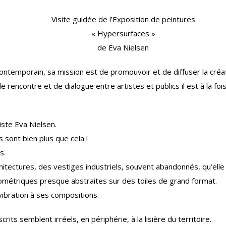
Visite guidée de l’Exposition de peintures
« Hypersurfaces »
de Eva Nielsen
ontemporain, sa mission est de promouvoir et de diffuser la créat
de rencontre et de dialogue entre artistes et publics il est à la f
iste Eva Nielsen.
sont bien plus que cela !
s.
chitectures, des vestiges industriels, souvent abandonnés, qu’ell
éométriques presque abstraites sur des toiles de grand format.
t vibration à ses compositions.
its semblent irréels, en périphérie, à la lisière du territoire.