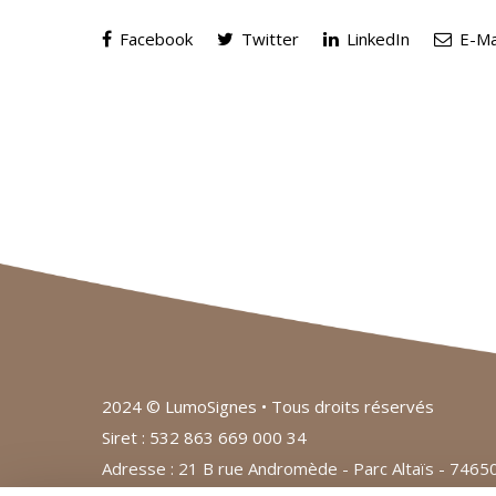
Facebook
Twitter
LinkedIn
E-Ma
2024 © LumoSignes • Tous droits réservés
Siret : 532 863 669 000 34
Adresse : 21 B rue Andromède - Parc Altaïs - 74