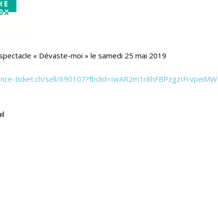
e spectacle « Dévaste-moi » le samedi 25 mai 2019
ce-ticket.ch/sell/
690107?fbclid=IwAR2m1r8hFBP
zgzIFrvpeiMW
il