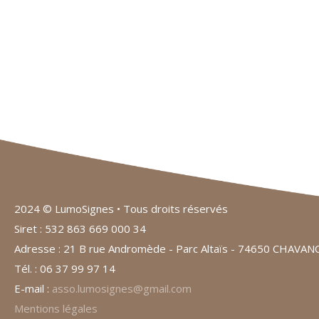
2024 © LumoSignes • Tous droits réservés
Siret : 532 863 669 000 34
Adresse : 21 B rue Andromède - Parc Altaïs - 74650 CHAVA
Tél. : 06 37 99 97 14
E-mail :
asso.lumosignes@gmail.com
Mentions légales